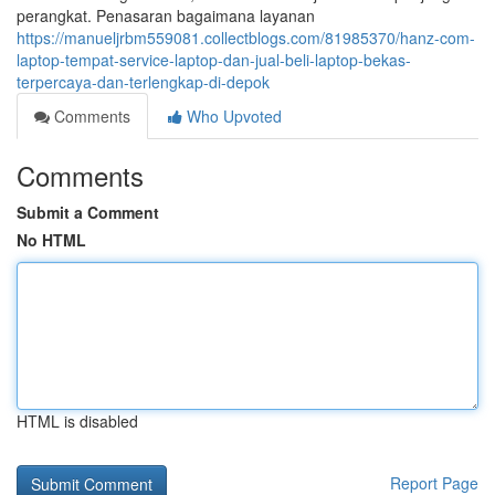
perangkat. Penasaran bagaimana layanan
https://manueljrbm559081.collectblogs.com/81985370/hanz-com-
laptop-tempat-service-laptop-dan-jual-beli-laptop-bekas-
terpercaya-dan-terlengkap-di-depok
Comments
Who Upvoted
Comments
Submit a Comment
No HTML
HTML is disabled
Report Page