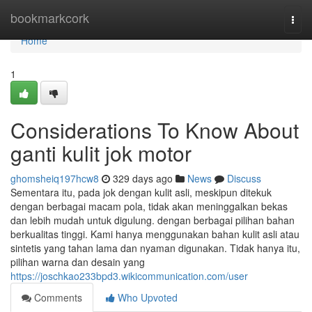
Home
bookmarkcork
Togg
navi
Home
1
Considerations To Know About
ganti kulit jok motor
ghomsheiq197hcw8
329 days ago
News
Discuss
Sementara itu, pada jok dengan kulit asli, meskipun ditekuk
dengan berbagai macam pola, tidak akan meninggalkan bekas
dan lebih mudah untuk digulung. dengan berbagai pilihan bahan
berkualitas tinggi. Kami hanya menggunakan bahan kulit asli atau
sintetis yang tahan lama dan nyaman digunakan. Tidak hanya itu,
pilihan warna dan desain yang
https://joschkao233bpd3.wikicommunication.com/user
Comments
Who Upvoted