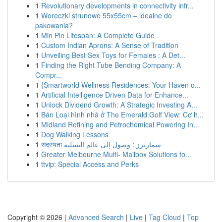
1
Revolutionary developments in connectivity infr...
1
Woreczki strunowe 55x55cm – idealne do
pakowania?
1
Min Pin Lifespan: A Complete Guide
1
Custom Indian Aprons: A Sense of Tradition
1
Unveiling Best Sex Toys for Females : A Det...
1
Finding the Right Tube Bending Company: A
Compr...
1
{Smartworld Wellness Residences: Your Haven o...
1
Artificial Intelligence Driven Data for Enhance...
1
Unlock Dividend Growth: A Strategic Investing A...
1
Bán Loại hình nhà ở The Emerald Golf View: Cơ h...
1
Midland Refining and Petrochemical Powering In...
1
Dog Walking Lessons
1
सदस्यता سمارترز : وصول إلى عالم التسلية
1
Greater Melbourne Multi- Mailbox Solutions fo...
1
ttvip: Special Access and Perks
Copyright © 2026 |
Advanced Search
|
Live
|
Tag Cloud
|
Top