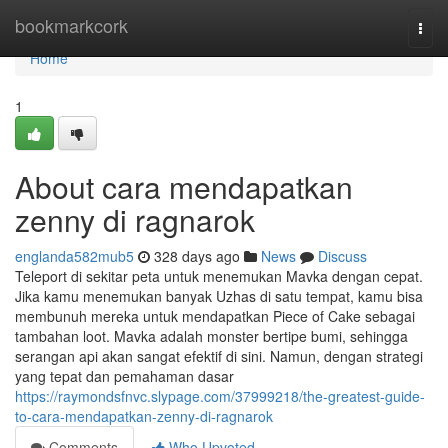
Home
bookmarkcork
Togg
navi
Home
1
About cara mendapatkan
zenny di ragnarok
englanda582mub5
328 days ago
News
Discuss
Teleport di sekitar peta untuk menemukan Mavka dengan cepat.
Jika kamu menemukan banyak Uzhas di satu tempat, kamu bisa
membunuh mereka untuk mendapatkan Piece of Cake sebagai
tambahan loot. Mavka adalah monster bertipe bumi, sehingga
serangan api akan sangat efektif di sini. Namun, dengan strategi
yang tepat dan pemahaman dasar
https://raymondsfnvc.slypage.com/37999218/the-greatest-guide-
to-cara-mendapatkan-zenny-di-ragnarok
Comments
Who Upvoted