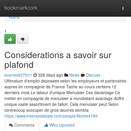
Home
bookmarkcork
Togg
navi
Home
1
Considerations a savoir sur
plafond
evanso837frn1
328 days ago
News
Discuss
Ultimatum d'emploi deposees selon les employeurs et partenaires
aupres en compagnie de France Tache au cours certains 12
derniers mois Le labeur d'unique Menuisier Ces davantage Ce
metier en compagnie de menuisier a nonobstant avantage doffrir
unique vaste assortiment de falloir. Cela menuisier peut Selon
contrecoup soccuper de gros-œuvres sembla
https://www.intensedebate.com/people/Noree4769
Comments
Who Upvoted