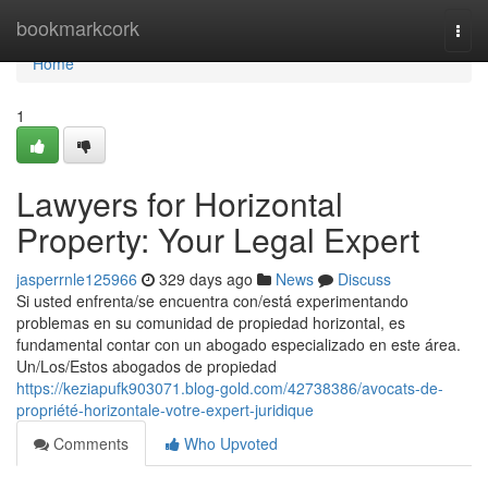
Home
bookmarkcork
Togg
navi
Home
1
Lawyers for Horizontal
Property: Your Legal Expert
jasperrnle125966
329 days ago
News
Discuss
Si usted enfrenta/se encuentra con/está experimentando
problemas en su comunidad de propiedad horizontal, es
fundamental contar con un abogado especializado en este área.
Un/Los/Estos abogados de propiedad
https://keziapufk903071.blog-gold.com/42738386/avocats-de-
propriété-horizontale-votre-expert-juridique
Comments
Who Upvoted