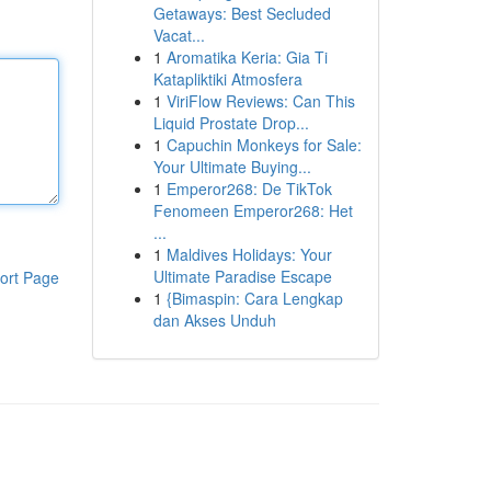
Getaways: Best Secluded
Vacat...
1
Aromatika Keria: Gia Ti
Katapliktiki Atmosfera
1
ViriFlow Reviews: Can This
Liquid Prostate Drop...
1
Capuchin Monkeys for Sale:
Your Ultimate Buying...
1
Emperor268: De TikTok
Fenomeen Emperor268: Het
...
1
Maldives Holidays: Your
Ultimate Paradise Escape
ort Page
1
{Bimaspin: Cara Lengkap
dan Akses Unduh