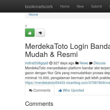
Home
bookmarkcork
Home
New
Submit
Home
1
MerdekaToto Login Banda
Mudah & Resmi
indiraf208gqa9
327 days ago
News
Discuss
MerdekaToto menyediakan platform bandar slot terpe
gacor dengan fitur Qris yang memudahkan proses depo
minimal 10.000, pengalaman bermain jadi lebih prak
https://merdekatoto55433.nizarblog.com/37587809/me
Comments
Who Upvoted
Comments