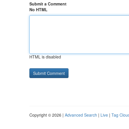
Submit a Comment
No HTML
HTML is disabled
Copyright © 2026 |
Advanced Search
|
Live
|
Tag Clou