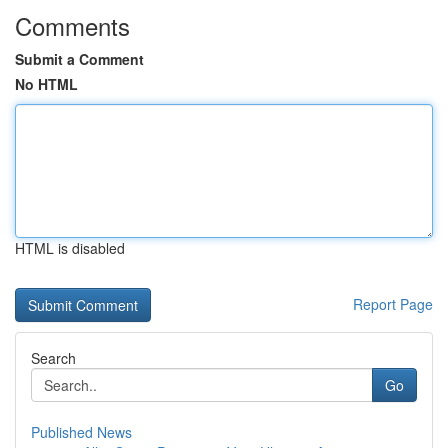
Comments
Submit a Comment
No HTML
HTML is disabled
Report Page
Search
Go
Published News