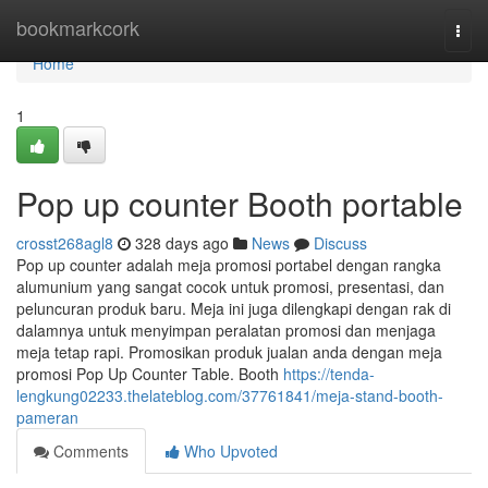
Home
bookmarkcork
Togg
navi
Home
1
Pop up counter Booth portable
crosst268agl8
328 days ago
News
Discuss
Pop up counter adalah meja promosi portabel dengan rangka
alumunium yang sangat cocok untuk promosi, presentasi, dan
peluncuran produk baru. Meja ini juga dilengkapi dengan rak di
dalamnya untuk menyimpan peralatan promosi dan menjaga
meja tetap rapi. Promosikan produk jualan anda dengan meja
promosi Pop Up Counter Table. Booth
https://tenda-
lengkung02233.thelateblog.com/37761841/meja-stand-booth-
pameran
Comments
Who Upvoted