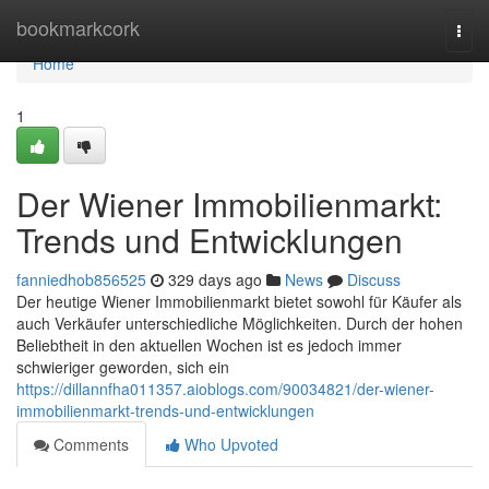
Home
bookmarkcork
Togg
navi
Home
1
Der Wiener Immobilienmarkt:
Trends und Entwicklungen
fanniedhob856525
329 days ago
News
Discuss
Der heutige Wiener Immobilienmarkt bietet sowohl für Käufer als
auch Verkäufer unterschiedliche Möglichkeiten. Durch der hohen
Beliebtheit in den aktuellen Wochen ist es jedoch immer
schwieriger geworden, sich ein
https://dillannfha011357.aioblogs.com/90034821/der-wiener-
immobilienmarkt-trends-und-entwicklungen
Comments
Who Upvoted