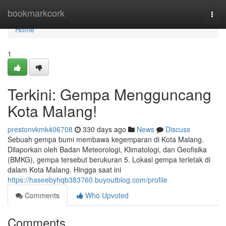
Home
bookmarkcork
Togg
navi
Home
1
Terkini: Gempa Mengguncang
Kota Malang!
prestonvkmk406708
330 days ago
News
Discuss
Sebuah gempa bumi membawa kegemparan di Kota Malang.
Dilaporkan oleh Badan Meteorologi, Klimatologi, dan Geofisika
(BMKG), gempa tersebut berukuran 5. Lokasi gempa terletak di
dalam Kota Malang. Hingga saat ini
https://haseebyhqb383760.buyoutblog.com/profile
Comments
Who Upvoted
Comments