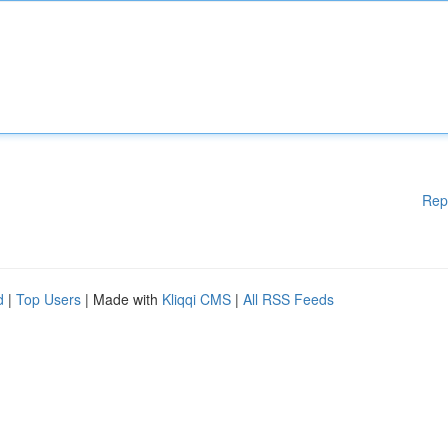
Rep
d
|
Top Users
| Made with
Kliqqi CMS
|
All RSS Feeds