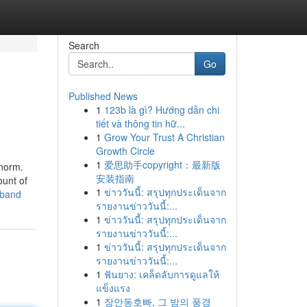
Search
Go
Published News
1
123b là gì? Hướng dẫn chi
tiết và thông tin hữ...
1
Grow Your Trust A Christian
Growth Circle
1
爱思助手copyright：最新版
 norm.
安装指南
ount of
1
ข่าววันนี้: สรุปทุกประเด็นจาก
mband
รายงานข่าววันนี้:...
1
ข่าววันนี้: สรุปทุกประเด็นจาก
รายงานข่าววันนี้:...
1
ข่าววันนี้: สรุปทุกประเด็นจาก
รายงานข่าววันนี้:...
1
ฟันยาง: เคล็ดลับการดูแลให้
แข็งแรง
1
장안동호빠, 그 밤의 풍경