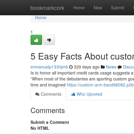
Home
bookmarkcork
Home
New
Submit
Home
1
5 Easy Facts About cust
immanuelp133hjm6
329 days ago
News
Discu
Is to honor all important credit cards usage suggests a
“When most of the debutantes are sporting custom gown
time and imagined
https://custom-arm-band96082.p2bl
Comments
Who Upvoted
Comments
Submit a Comment
No HTML