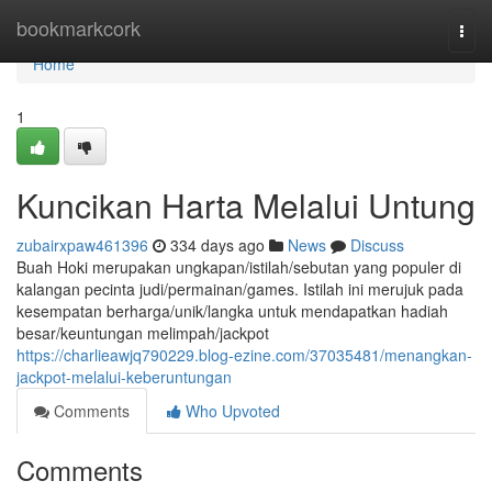
Home
bookmarkcork
Togg
navi
Home
1
Kuncikan Harta Melalui Untung
zubairxpaw461396
334 days ago
News
Discuss
Buah Hoki merupakan ungkapan/istilah/sebutan yang populer di
kalangan pecinta judi/permainan/games. Istilah ini merujuk pada
kesempatan berharga/unik/langka untuk mendapatkan hadiah
besar/keuntungan melimpah/jackpot
https://charlieawjq790229.blog-ezine.com/37035481/menangkan-
jackpot-melalui-keberuntungan
Comments
Who Upvoted
Comments