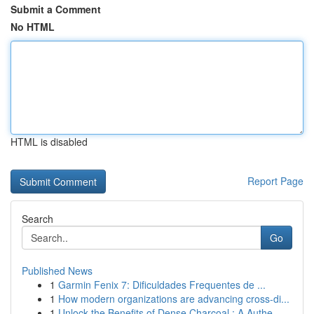
Submit a Comment
No HTML
HTML is disabled
Report Page
Search
Go
Published News
1
Garmin Fenix 7: Dificuldades Frequentes de ...
1
How modern organizations are advancing cross-di...
1
Unlock the Benefits of Dense Charcoal : A Authe...