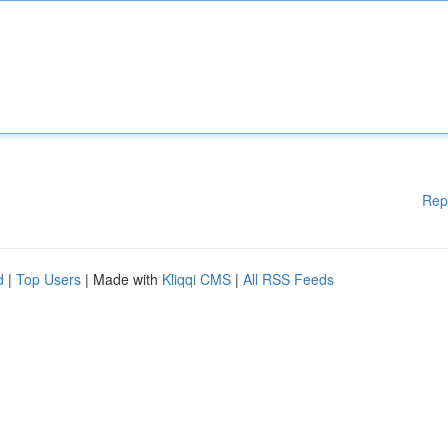
Rep
d
|
Top Users
| Made with
Kliqqi CMS
|
All RSS Feeds