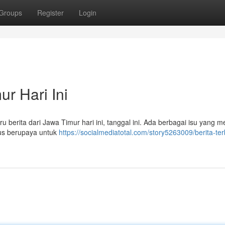
Groups
Register
Login
ur Hari Ini
u berita dari Jawa Timur hari ini, tanggal ini. Ada berbagai isu yang m
rus berupaya untuk
https://socialmediatotal.com/story5263009/berita-te