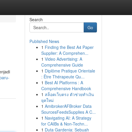
Search
Go
Published News
1
Finding the Best A4 Paper
Supplier: A Comprehen...
1
Video Advertising: A
Comprehensive Guide
1
Diplôme Pratique Orientale
enjadi
: Être Thérapeute Qu...
rbaru-
1
Best AI Platforms : A
Comprehensive Handbook
1
สล็อตเว็บตรง ตัวช่วยทำเงิน
ยุคใหม่
1
AmibrokerAFBroker Data
SourcesFeedsSupplies A C...
1
Navigating AI: A Strategy
for CAIBs & Non-Techn...
1
Duta Gardenia: Sebuah