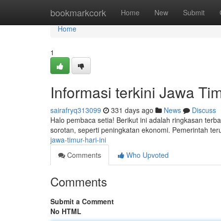
Home
bookmarkcork
Home
New
Submit
Home
1
Informasi terkini Jawa Tim
sairafryq313099
331 days ago
News
Discuss
Halo pembaca setia! Berikut ini adalah ringkasan terbar
sorotan, seperti peningkatan ekonomi. Pemerintah te
jawa-timur-hari-ini
Comments
Who Upvoted
Comments
Submit a Comment
No HTML