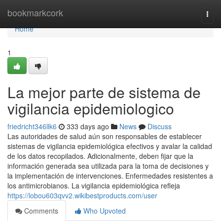
Home
bookmarkcork
Togg
navi
Home
1
La mejor parte de sistema de
vigilancia epidemiologico
friedricht346llk6
333 days ago
News
Discuss
Las autoridades de salud aún son responsables de establecer
sistemas de vigilancia epidemiológica efectivos y avalar la calidad
de los datos recopilados. Adicionalmente, deben fijar que la
información generada sea utilizada para la toma de decisiones y
la implementación de intervenciones. Enfermedades resistentes a
los antimicrobianos. La vigilancia epidemiológica refleja
https://lobou603qvv2.wikibestproducts.com/user
Comments
Who Upvoted