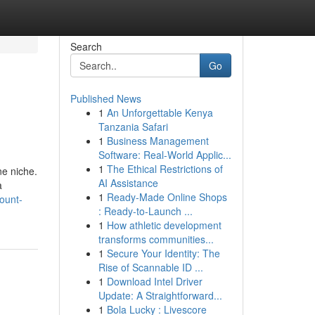
Search
Go
Published News
1
An Unforgettable Kenya
Tanzania Safari
1
Business Management
Software: Real-World Applic...
1
The Ethical Restrictions of
ne niche.
AI Assistance
a
1
Ready-Made Online Shops
ount-
: Ready-to-Launch ...
1
How athletic development
transforms communities...
1
Secure Your Identity: The
Rise of Scannable ID ...
1
Download Intel Driver
Update: A Straightforward...
1
Bola Lucky : Livescore