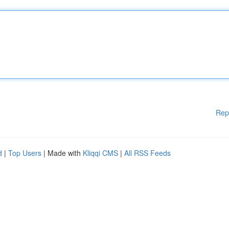
Rep
d
|
Top Users
| Made with
Kliqqi CMS
|
All RSS Feeds