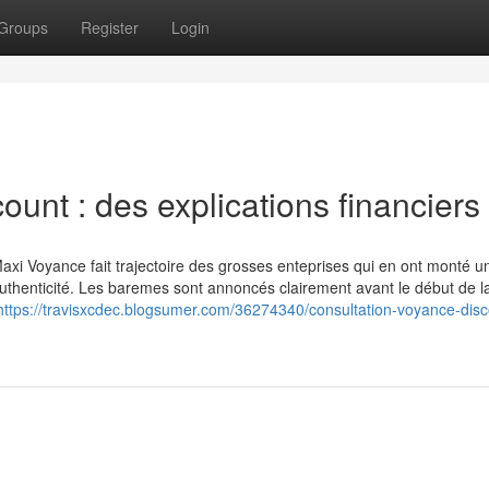
Groups
Register
Login
ount : des explications financiers
Maxi Voyance fait trajectoire des grosses enteprises qui en ont monté u
authenticité. Les baremes sont annoncés clairement avant le début de l
https://travisxcdec.blogsumer.com/36274340/consultation-voyance-disc