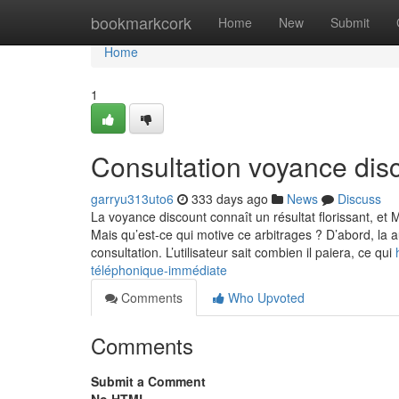
Home
bookmarkcork
Home
New
Submit
Home
1
Consultation voyance disc
garryu313uto6
333 days ago
News
Discuss
La voyance discount connaît un résultat florissant, et 
Mais qu’est-ce qui motive ce arbitrages ? D’abord, la 
consultation. L’utilisateur sait combien il paiera, ce qui
téléphonique-immédiate
Comments
Who Upvoted
Comments
Submit a Comment