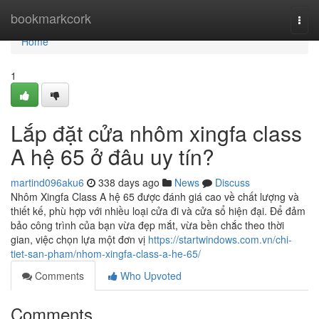
Home
bookmarkcork
Togg
navi
Home
1
Lắp đặt cửa nhôm xingfa class
A hệ 65 ở đâu uy tín?
martind096aku6
338 days ago
News
Discuss
Nhôm Xingfa Class A hệ 65 được đánh giá cao về chất lượng và
thiết kế, phù hợp với nhiều loại cửa đi và cửa sổ hiện đại. Để đảm
bảo công trình của bạn vừa đẹp mắt, vừa bền chắc theo thời
gian, việc chọn lựa một đơn vị
https://startwindows.com.vn/chi-
tiet-san-pham/nhom-xingfa-class-a-he-65/
Comments
Who Upvoted
Comments