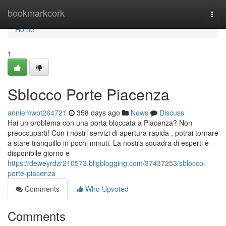
Home
bookmarkcork
Togg
navi
Home
1
Sblocco Porte Piacenza
anniemwpt264721
358 days ago
News
Discuss
Hai un problema con una porta bloccata a Piacenza? Non
preoccuparti! Con i nostri servizi di apertura rapida , potrai tornare
a stare tranquillo in pochi minuti. La nostra squadra di esperti è
disponibile giorno e
https://deweyrdzr210573.bligblogging.com/37437253/sblocco-
porte-piacenza
Comments
Who Upvoted
Comments