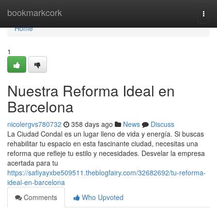
Home
bookmarkcork
Togg
navi
Home
1
Nuestra Reforma Ideal en
Barcelona
nicolergvs780732
358 days ago
News
Discuss
La Ciudad Condal es un lugar lleno de vida y energía. Si buscas
rehabilitar tu espacio en esta fascinante ciudad, necesitas una
reforma que refleje tu estilo y necesidades. Desvelar la empresa
acertada para tu
https://safiyayxbe509511.theblogfairy.com/32682692/tu-reforma-
ideal-en-barcelona
Comments
Who Upvoted