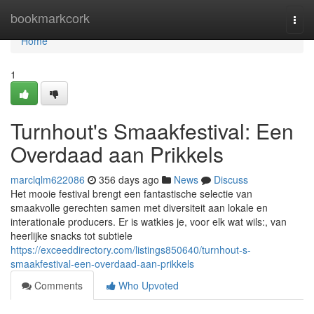
Home
bookmarkcork
Togg
navi
Home
1
Turnhout's Smaakfestival: Een
Overdaad aan Prikkels
marclqlm622086
356 days ago
News
Discuss
Het mooie festival brengt een fantastische selectie van
smaakvolle gerechten samen met diversiteit aan lokale en
interationale producers. Er is watkies je, voor elk wat wils:, van
heerlijke snacks tot subtiele
https://exceeddirectory.com/listings850640/turnhout-s-
smaakfestival-een-overdaad-aan-prikkels
Comments
Who Upvoted