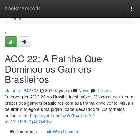
Home
bookmarkcork
Togg
navi
Home
1
AOC 22: A Rainha Que
Dominou os Gamers
Brasileiros
elainetoin842703
357 days ago
News
Discuss
O fervor por AOC 22 no Brasil é inestimável. O jogo conquistou o
prazer dos gamers brasileiros com sua trama envolvente, visuais
de tirar o fôlego e uma jogabilidade desafiadora. Os torneios
online estão
https://youtu.be/szWY94oCdgY?
si=3YJUZ8aiQASDvHfw
Comments
Who Upvoted