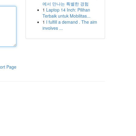
에서 만나는 특별한 경험
1
Laptop 14 Inch: Pilihan
Terbaik untuk Mobilitas...
1
I fulfill a demand . The aim
involves ...
ort Page