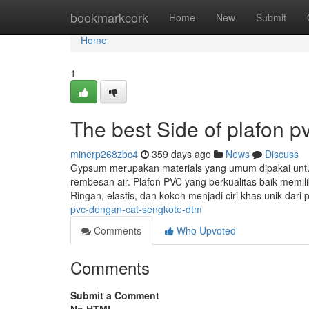
Home
bookmarkcork
Home
New
Submit
Home
1
The best Side of plafon p
minerp268zbc4
359 days ago
News
Discuss
Gypsum merupakan materials yang umum dipakai untuk 
rembesan air. Plafon PVC yang berkualitas baik memili
Ringan, elastis, dan kokoh menjadi ciri khas unik dari
pvc-dengan-cat-sengkote-dtm
Comments
Who Upvoted
Comments
Submit a Comment