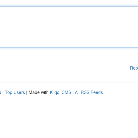
Rep
d
|
Top Users
| Made with
Kliqqi CMS
|
All RSS Feeds