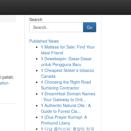
Search
Go
Published News
1
Maltese for Sale: Find Your
Ideal Friend
1
Dewataspin: Dasar-Dasar
untuk Pengguna Baru
1
Cheapest Stoker's tobacco
Canada
i patah.
1
Choosing the Right Road
afon-
Surfacing Contractor
1
DreamHost Domain Names
: Your Gateway to Onli...
1
Authentic Natural Oils : A
Guide to Forest Cla...
1
{Dua Prayer Kumayl: A
Profound Litany
1
다낭 콤마스파: 휴양의 천국