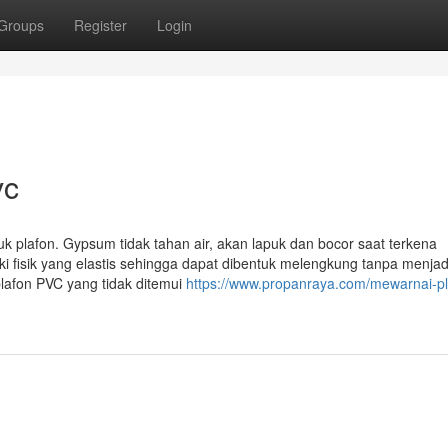
Groups
Register
Login
vc
plafon. Gypsum tidak tahan air, akan lapuk dan bocor saat terkena
ki fisik yang elastis sehingga dapat dibentuk melengkung tanpa menjad
 plafon PVC yang tidak ditemui
https://www.propanraya.com/mewarnai-pl