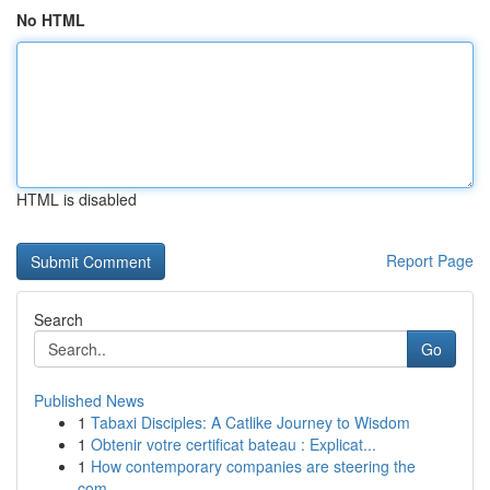
No HTML
HTML is disabled
Report Page
Search
Go
Published News
1
Tabaxi Disciples: A Catlike Journey to Wisdom
1
Obtenir votre certificat bateau : Explicat...
1
How contemporary companies are steering the
com...