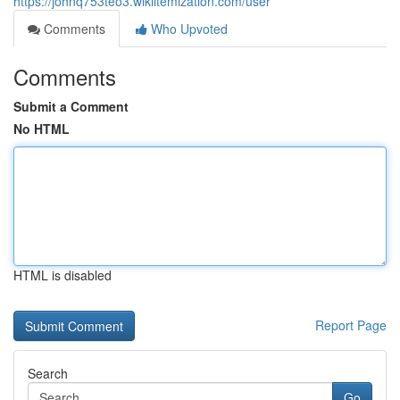
https://johnq753teo3.wikiitemization.com/user
Comments
Who Upvoted
Comments
Submit a Comment
No HTML
HTML is disabled
Report Page
Search
Go