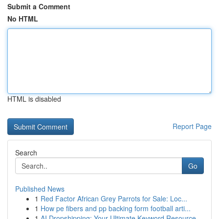
Submit a Comment
No HTML
HTML is disabled
Report Page
Search
Go
Published News
1
Red Factor African Grey Parrots for Sale: Loc...
1
How pe fibers and pp backing form football arti...
1
AI Dropshipping: Your Ultimate Keyword Resource