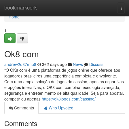
Home
bookmarkcork
Togg
navi
Home
1
Ok8 com
andrew2o87enu8
362 days ago
News
Discuss
"O OK8 com é uma plataforma de jogos online que oferece aos
jogadores brasileiros uma experiência completa e envolvente.
Com uma ampla seleção de jogos de cassino, apostas esportivas
e opções interativas, o OK8 com combina tecnologia avançada,
segurança e entretenimento de alta qualidade. Seja para apostar,
competir ou apenas
https://ok8jogos.com/cassino/
Comments
Who Upvoted
Comments