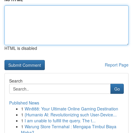
HTML is disabled
Report Page
Search
Go
Published News
1
Win888: Your Ultimate Online Gaming Destination
1
{Humanio AI: Revolutionizing such User-Device...
1
I am unable to fulfill the query. The t...
1
Warung Store Termahal : Mengapa Timbul Biaya
Maha?