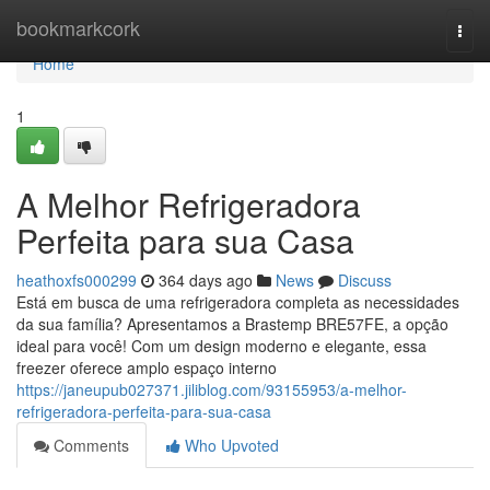
Home
bookmarkcork
Togg
navi
Home
1
A Melhor Refrigeradora
Perfeita para sua Casa
heathoxfs000299
364 days ago
News
Discuss
Está em busca de uma refrigeradora completa as necessidades
da sua família? Apresentamos a Brastemp BRE57FE, a opção
ideal para você! Com um design moderno e elegante, essa
freezer oferece amplo espaço interno
https://janeupub027371.jiliblog.com/93155953/a-melhor-
refrigeradora-perfeita-para-sua-casa
Comments
Who Upvoted