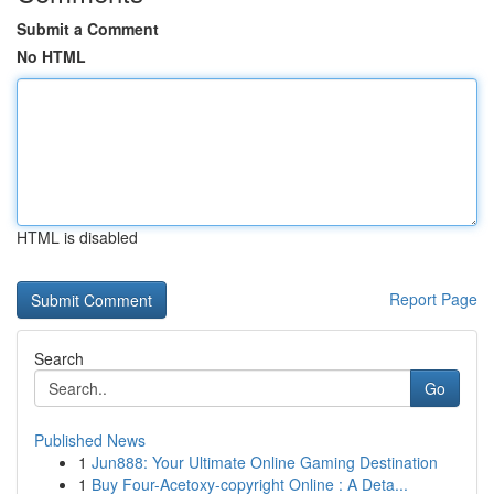
Submit a Comment
No HTML
HTML is disabled
Report Page
Search
Go
Published News
1
Jun888: Your Ultimate Online Gaming Destination
1
Buy Four-Acetoxy-copyright Online : A Deta...