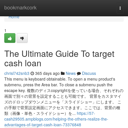
Home
bookmarkcork
Togg
navi
Home
1
The Ultimate Guide To target
cash loan
chrisl742snb3
365 days ago
News
Discuss
This menu is keyboard obtainable. To open a menu product's
submenu, press the Area bar. To close a submenu push the
escape key. 複数のディスcopyrightを使っている場合、それぞれの
画面で別々の背景を設定することも可能です。 背景をカスタマイ
ズのドロップダウンメニューを「スライドショー」にします。 こ
の手順で背景設定画面にアクセスできます。ここでは、背景の種
類（画像・単色・スライドショー）を...
https://57-
cash29505.ampblogs.com/helping-the-others-realize-the-
advantages-of-target-cash-loan-73376848