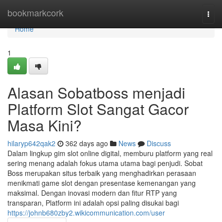
Home
bookmarkcork
Togg
navi
Home
1
Alasan Sobatboss menjadi
Platform Slot Sangat Gacor
Masa Kini?
hilaryp642qak2
362 days ago
News
Discuss
Dalam lingkup gim slot online digital, memburu platform yang real
sering menang adalah fokus utama utama bagi penjudi. Sobat
Boss merupakan situs terbaik yang menghadirkan perasaan
menikmati game slot dengan presentase kemenangan yang
maksimal. Dengan inovasi modern dan fitur RTP yang
transparan, Platform ini adalah opsi paling disukai bagi
https://johnb680zby2.wikicommunication.com/user