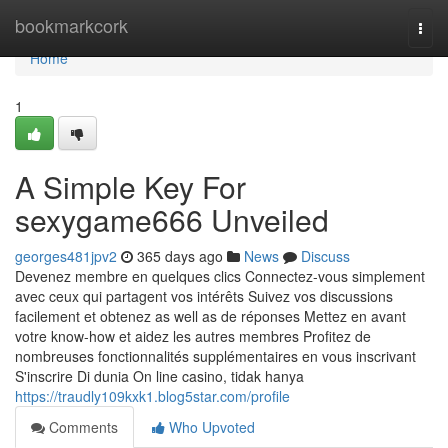
Home
bookmarkcork
Togg
navi
Home
1
A Simple Key For
sexygame666 Unveiled
georges481jpv2
365 days ago
News
Discuss
Devenez membre en quelques clics Connectez-vous simplement
avec ceux qui partagent vos intérêts Suivez vos discussions
facilement et obtenez as well as de réponses Mettez en avant
votre know-how et aidez les autres membres Profitez de
nombreuses fonctionnalités supplémentaires en vous inscrivant
S'inscrire Di dunia On line casino, tidak hanya
https://traudly109kxk1.blog5star.com/profile
Comments
Who Upvoted