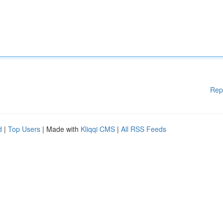
Rep
d
|
Top Users
| Made with
Kliqqi CMS
|
All RSS Feeds