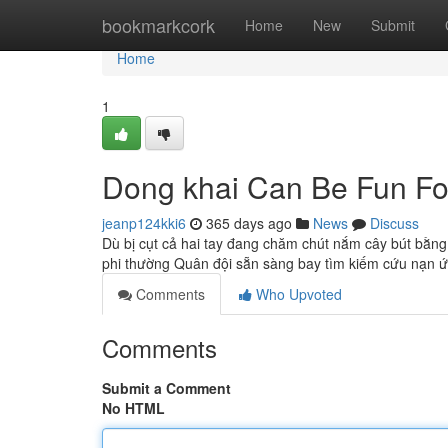
Home
bookmarkcork
Home
New
Submit
Home
1
Dong khai Can Be Fun Fo
jeanp124kki6
365 days ago
News
Discuss
Dù bị cụt cả hai tay đang chăm chút nắm cây bút bằng 
phi thường Quân đội sẵn sàng bay tìm kiếm cứu nạn ứ
Comments
Who Upvoted
Comments
Submit a Comment
No HTML