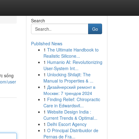
Search
Go
Published News
1
The Ultimate Handbook to
Realistic Silicone...
1
Humanio AI: Revolutionizing
User-System Int...
1
Unlocking Shilajit: The
ực sống
Manual to Properties & ...
.com/user
1
Дизайнерский ремонт в
Москве: 7 трендов 2024
1
Finding Relief: Chiropractic
Care in Edwardsvil...
1
Website Design India :
Current Trends & Optimal...
1
Delhi Escort Agency
1
O Principal Distribuidor de
Pernas de Fra...