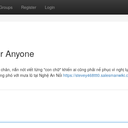
Groups
Register
Login
r Anyone
chân, nắn nót viết từng "con chữ" khiến ai cũng phải nể phục vì nghị l
ng phó với mưa lũ tại Nghệ An Nổi
https://stevey468ttt0.salesmanwiki