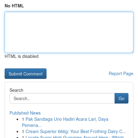
No HTML
HTML is disabled
Report Page
Search
Go
Published News
1
Pak Sandiaga Uno Hadiri Acara Lari, Daya
Pemena...
1
Cream Superior 666g: Your Best Frothing Dairy C...
1
Locate Sugar High Gummies Around Here : Which