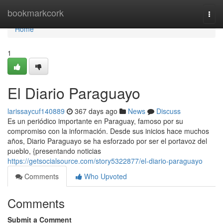
Home
bookmarkcork
Togg
navi
Home
1
El Diario Paraguayo
larissaycuf140889
367 days ago
News
Discuss
Es un periódico importante en Paraguay, famoso por su
compromiso con la información. Desde sus inicios hace muchos
años, Diario Paraguayo se ha esforzado por ser el portavoz del
pueblo, {presentando noticias
https://getsocialsource.com/story5322877/el-diario-paraguayo
Comments
Who Upvoted
Comments
Submit a Comment