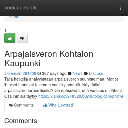
Home
bookmarkcork
Togg
navi
Home
1
Arpajaisveron Kohtalon
Kaupunki
albiemxlm294739
367 days ago
News
Discuss
Tällä hetkellä analyysataan arpajaisveron suunnitelmaa. Monet
ihmiset tunnevat tulemme vuosikymmeniä. Näyttääkö
arpajaisvero tarpeelliseksi? On epäselvää, että vastaus on lähellä.
Osa ihmisiä täytyy
https://kianalcqy948328.buyoutblog.com/profile
Comments
Who Upvoted
Comments