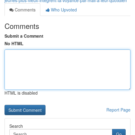
jeunes-plus-vieux-intègrent-la-voyance-par-mail-à-leur-quotidien
Comments
Who Upvoted
Comments
Submit a Comment
No HTML
HTML is disabled
Report Page
Search
Go