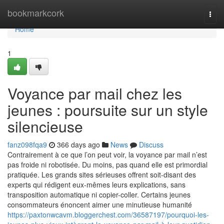
Home
bookmarkcork
Togg
navi
Home
1
Voyance par mail chez les
jeunes : poursuite sur un style
silencieuse
fanz098fqa9
366 days ago
News
Discuss
Contrairement à ce que l’on peut voir, la voyance par mail n’est
pas froide ni robotisée. Du moins, pas quand elle est primordial
pratiquée. Les grands sites sérieuses offrent soit-disant des
experts qui rédigent eux-mêmes leurs explications, sans
transposition automatique ni copier-coller. Certains jeunes
consommateurs énoncent aimer une minutieuse humanité
https://paxtonwcavm.bloggerchest.com/36587197/pourquoi-les-