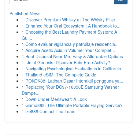
Published News
1
Discover Premium Whisky at The Whisky Pillar
1
Enhance Your Oral Ecosystem : A Handbook to...
1
Choosing the Best Laundry Payment System: A
Gui...
1
Cómo evaluar vigilancia y patrullaje residencia...
1
Acquire Acetic Acid in Volume: Your Complet...
1
Boat Disposal Near Me: Easy & Affordable Options
1
{Joint Genesis: Discover Pain-Free Activity?
1
Navigating Psychological Evaluations in California
1
Thailand eSIM: The Complete Guide
1
ROKOK88: Latihan Dasar Interaktif pengguna ya...
1
Replacing Your DC97-16350E Samsung Washer
Dampe...
1
Down Under Menswear: A Look
1
Gamo888: The Ultimate Portable Playing Service?
1
ize888 Contact The Team