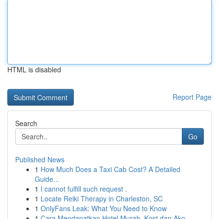
HTML is disabled
Report Page
Search
Go
Published News
1
How Much Does a Taxi Cab Cost? A Detailed
Guide...
1
I cannot fulfill such request .
1
Locate Reiki Therapy in Charleston, SC
1
OnlyFans Leak: What You Need to Know
1
Cara Mendapatkan Hotel Murah, Kost dan Ako...