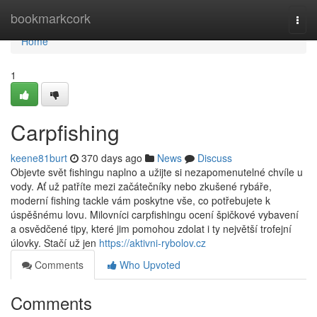
Home
bookmarkcork
Togg
navi
Home
1
Carpfishing
keene81burt
370 days ago
News
Discuss
Objevte svět fishingu naplno a užijte si nezapomenutelné chvíle u
vody. Ať už patříte mezi začátečníky nebo zkušené rybáře,
moderní fishing tackle vám poskytne vše, co potřebujete k
úspěšnému lovu. Milovníci carpfishingu ocení špičkové vybavení
a osvědčené tipy, které jim pomohou zdolat i ty největší trofejní
úlovky. Stačí už jen
https://aktivni-rybolov.cz
Comments
Who Upvoted
Comments