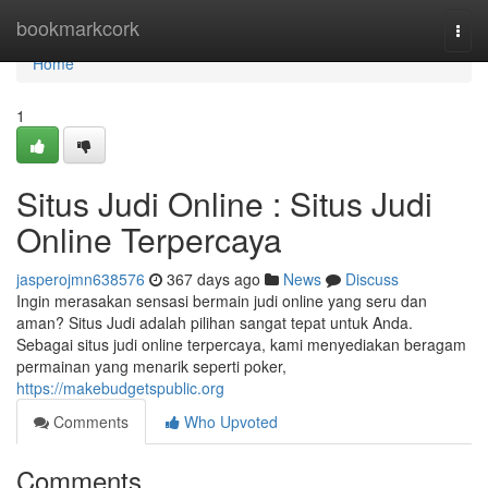
Home
bookmarkcork
Togg
navi
Home
1
Situs Judi Online : Situs Judi
Online Terpercaya
jasperojmn638576
367 days ago
News
Discuss
Ingin merasakan sensasi bermain judi online yang seru dan
aman? Situs Judi adalah pilihan sangat tepat untuk Anda.
Sebagai situs judi online terpercaya, kami menyediakan beragam
permainan yang menarik seperti poker,
https://makebudgetspublic.org
Comments
Who Upvoted
Comments