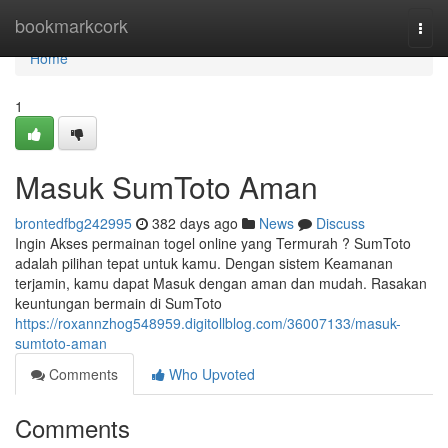
Home
bookmarkcork
Togg
navi
Home
1
Masuk SumToto Aman
brontedfbg242995
382 days ago
News
Discuss
Ingin Akses permainan togel online yang Termurah ? SumToto
adalah pilihan tepat untuk kamu. Dengan sistem Keamanan
terjamin, kamu dapat Masuk dengan aman dan mudah. Rasakan
keuntungan bermain di SumToto
https://roxannzhog548959.digitollblog.com/36007133/masuk-
sumtoto-aman
Comments
Who Upvoted
Comments