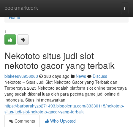
Home
bookmarkcork
Togg
navi
Home
1
Nekototo situs judi slot
nekototo gacor yang terbaik
blakeeuvu956063
383 days ago
News
Discuss
Nekototo – Situs Judi Slot Nekototo Gacor yang Terbaik dan
Terpercaya 2025 Nekototo adalah platform slot online terpercaya
yang sudah dikenal luas oleh para pecinta game judi online di
Indonesia. Situs ini menawarkan
https://barbarahyzo271493.blogolenta.com/33330115/nekototo-
situs-judi-slot-nekototo-gacor-yang-terbaik
Comments
Who Upvoted