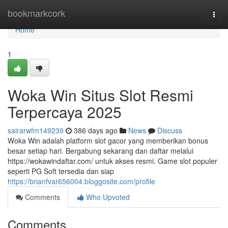
Home
bookmarkcork
Togg
navi
Home
1
Woka Win Situs Slot Resmi
Terpercaya 2025
sairarwfm149239
386 days ago
News
Discuss
Woka Win adalah platform slot gacor yang memberikan bonus
besar setiap hari. Bergabung sekarang dan daftar melalui
https://wokawindaftar.com/ untuk akses resmi. Game slot populer
seperti PG Soft tersedia dan siap
https://brianfvar656004.bloggosite.com/profile
Comments
Who Upvoted
Comments