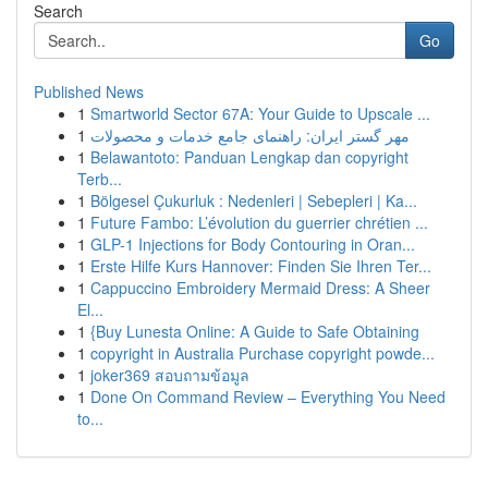
Search
Go
Published News
1
Smartworld Sector 67A: Your Guide to Upscale ...
1
مهر گستر ایران: راهنمای جامع خدمات و محصولات
1
Belawantoto: Panduan Lengkap dan copyright
Terb...
1
Bölgesel Çukurluk : Nedenleri | Sebepleri | Ka...
1
Future Fambo: L’évolution du guerrier chrétien ...
1
GLP-1 Injections for Body Contouring in Oran...
1
Erste Hilfe Kurs Hannover: Finden Sie Ihren Ter...
1
Cappuccino Embroidery Mermaid Dress: A Sheer
El...
1
{Buy Lunesta Online: A Guide to Safe Obtaining
1
copyright in Australia Purchase copyright powde...
1
joker369 สอบถามข้อมูล
1
Done On Command Review – Everything You Need
to...