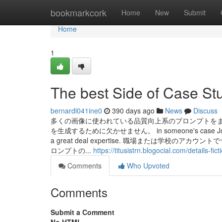
Home
bookmarkcork
Home
New
Submit
Home
1
The best Side of Case St
bernardl041ine0
390 days ago
News
Discuss
多くの画像に使われている品質向上系のプロンプトを
を生成するために欠かせません。 in someone's case Jobs are not 
a great deal expertise. 職場または学
ロンプトの...
https://titusistrn.blogocial.com/details-
Comments
Who Upvoted
Comments
Submit a Comment