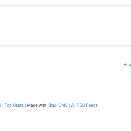
Rep
d
|
Top Users
| Made with
Kliqqi CMS
|
All RSS Feeds