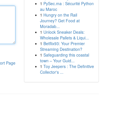
1
PySec.ma : Sécurité Python
au Maroc
1
Hungry on the Rail
Journey? Get Food at
Moradab...
1
Unlock Sneaker Deals:
Wholesale Pallets & Liqui...
1
Betflix93: Your Premier
Streaming Destination?
1
Safeguarding this coastal
town – Your Guid...
ort Page
1
Toy Jeepers : The Definitive
Collector's ...