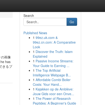
Search
Go
Published News
1
99ez.uk.com &
99ez.cn.com: A Comparative
Look
1
Discover the Truth: Islam
Explained
りの画像
1
Passive Income Streams:
 he has
Your Guide to Earning ...
用できるプ
1
The Top Artificial
Intelligence Webpage B...
1
Affordable Combi Boiler
Costs: Your Hand...
1
Kajakken op de Amblève:
Jouw Gids voor een Onve...
1
The Power of Research
Peptides: A Beginner's Guide