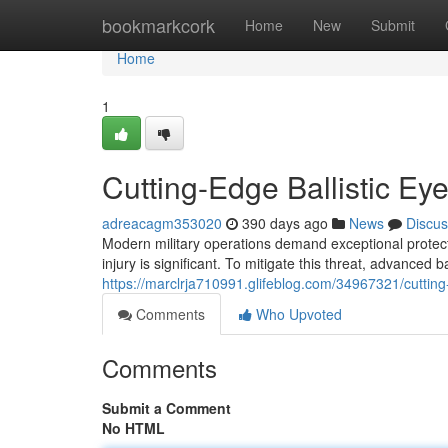
Home
bookmarkcork
Home
New
Submit
Home
1
Cutting-Edge Ballistic Eye
adreacagm353020
390 days ago
News
Discus
Modern military operations demand exceptional protect
injury is significant. To mitigate this threat, advanced b
https://marclrja710991.glifeblog.com/34967321/cutting-e
Comments
Who Upvoted
Comments
Submit a Comment
No HTML