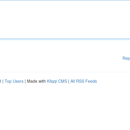
Rep
d
|
Top Users
| Made with
Kliqqi CMS
|
All RSS Feeds