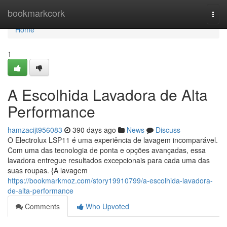
Home
bookmarkcork
Togg
navi
Home
1
A Escolhida Lavadora de Alta
Performance
hamzacijt956083
390 days ago
News
Discuss
O Electrolux LSP11 é uma experiência de lavagem incomparável.
Com uma das tecnologia de ponta e opções avançadas, essa
lavadora entregue resultados excepcionais para cada uma das
suas roupas. {A lavagem
https://bookmarkmoz.com/story19910799/a-escolhida-lavadora-
de-alta-performance
Comments
Who Upvoted