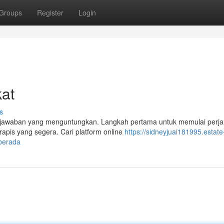
Groups
Register
Login
kat
s
di jawaban yang menguntungkan. Langkah pertama untuk memulai perja
pis yang segera. Cari platform online
https://sidneyjuai181995.estate
berada