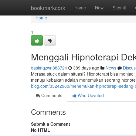
Home
bookmarkcork
Home
New
Submit
Home
1
Menggali Hipnoterapi De
qasimqzwn888724
389 days ago
News
Discus
Merasa stuck dalam situasi? Hipnoterapi bisa menja
menuju kebaikan adalah menemukan seorang hipnotera
blog.com/35242960/menemukan-hipnoterapi-sedang-
Comments
Who Upvoted
Comments
Submit a Comment
No HTML