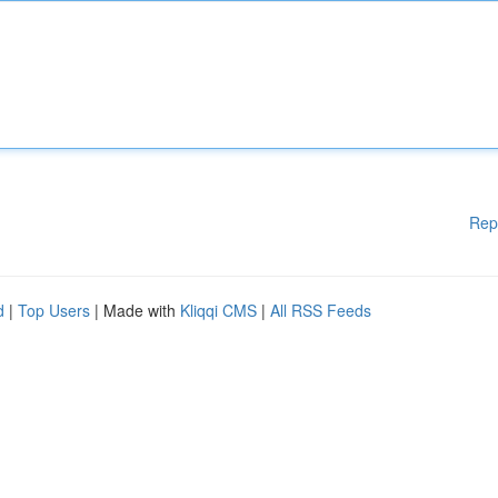
Rep
d
|
Top Users
| Made with
Kliqqi CMS
|
All RSS Feeds