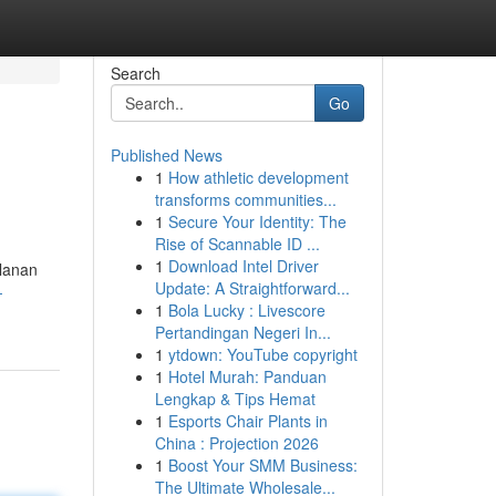
Search
Go
Published News
1
How athletic development
transforms communities...
1
Secure Your Identity: The
Rise of Scannable ID ...
1
Download Intel Driver
lanan
Update: A Straightforward...
-
1
Bola Lucky : Livescore
Pertandingan Negeri In...
1
ytdown: YouTube copyright
1
Hotel Murah: Panduan
Lengkap & Tips Hemat
1
Esports Chair Plants in
China : Projection 2026
1
Boost Your SMM Business:
The Ultimate Wholesale...