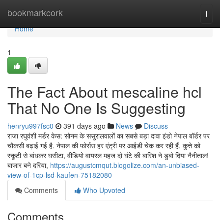
Home
bookmarkcork
Togg
navi
Home
1
The Fact About mescaline hcl
That No One Is Suggesting
henryu997fsc0
391 days ago
News
Discuss
राजा रघुवंशी मर्डर केस: सोनम के ससुरालवालों का सबसे बड़ा दावा इंडो नेपाल बॉर्डर पर
चौकसी बढ़ाई गई है. नेपाल की फोर्सस हर एंट्री पर आईडी चेक कर रही हैं. कुत्ते को
स्कूटी से बांधकर घसीटा, वीडियो वायरल महज दो घंटे की बारिश ने डुबो दिया नैनीताल!
बाजार बने दरिया,
https://augustcmqut.blogolize.com/an-unbiased-
view-of-1cp-lsd-kaufen-75182080
Comments
Who Upvoted
Comments