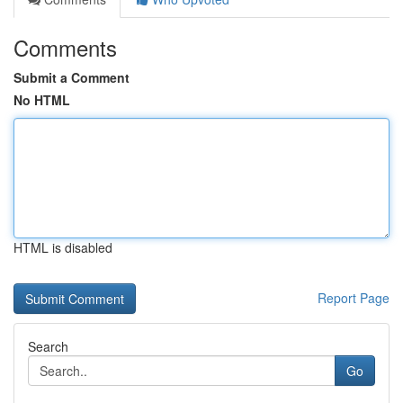
Comments
Submit a Comment
No HTML
HTML is disabled
Report Page
Search
Go