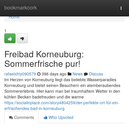
Home
bookmarkcork
Togg
navi
Home
1
Freibad Korneuburg:
Sommerfrische pur!
rafaelxhty090579
396 days ago
News
Discuss
Im Herzen von Korneuburg liegt das beliebte Wasserparadies
Korneuburg und bietet seinen Besuchern ein atemberaubendes
Sommererlebnis. Hier kann man bei traumhaftem Wetter in den
kühlen Becken badefreuden und die warme
https://socialinplace.com/story4804259/der-perfekte-ort-für-ein-
erfrischendes-bad-in-korneuburg
Comments
Who Upvoted