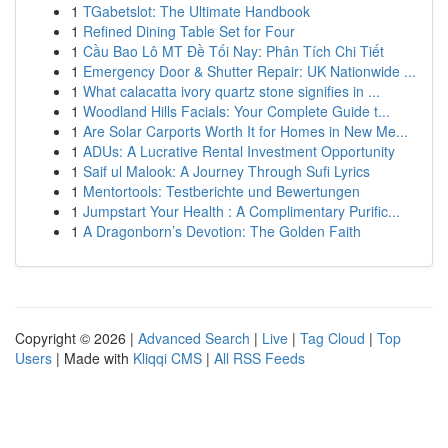
1
TGabetslot: The Ultimate Handbook
1
Refined Dining Table Set for Four
1
Cầu Bao Lô MT Đề Tối Nay: Phân Tích Chi Tiết
1
Emergency Door & Shutter Repair: UK Nationwide ...
1
What calacatta ivory quartz stone signifies in ...
1
Woodland Hills Facials: Your Complete Guide t...
1
Are Solar Carports Worth It for Homes in New Me...
1
ADUs: A Lucrative Rental Investment Opportunity
1
Saif ul Malook: A Journey Through Sufi Lyrics
1
Mentortools: Testberichte und Bewertungen
1
Jumpstart Your Health : A Complimentary Purific...
1
A Dragonborn’s Devotion: The Golden Faith
Copyright © 2026 |
Advanced Search
|
Live
|
Tag Cloud
|
Top
Users
| Made with
Kliqqi CMS
|
All RSS Feeds