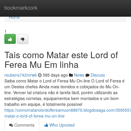
Home
bookmarkcork
Home
1
Tais como Matar este Lord of
Ferea Mu Em linha
reubens742mrw6
395 days ago
News
Discuss
Saiba como Matar o Lord of Ferea Mu On-line O Lord of Ferea é
um Destes chefes Ainda mais temidos e cobiçados do Mu On-
line. Vencer tal criatura não é tarefa fácil, porém utilizando as
estratégias corretas, equipamentos bem montados e um bom
trabalho em equipe, é totalmente possível
https://comomatarolordoffereamuon88876.blogdosaga.com/359555
matar-o-lord-of-ferea-mu-on-line
Comments
Who Upvoted