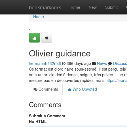
Home
bookmarkcork
Home
New
Submit
Home
1
Olivier guidance
hermannh432rfs6
396 days ago
News
Discuss
Ce format est d'ordinaire sous-estimé. Il est perçu tels
on a un article dédié dense, soigné, très privée. Il ne 
mesure pas en découvertes rapides, mais
https://lau
Comments
Who Upvoted
Comments
Submit a Comment
No HTML