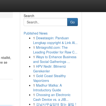
Search
Go
Published News
1
Dewataspin: Panduan
Lengkap copyright & Link Al...
1
Miniagroltd.com: The
Leading Provider for Raw C...
1
Ways to Enhance Business
réalité,
and Social Gatherings ...
 ne se
1
HPV Nedir: Bilmeniz
Gerekenler
1
Gold Coast Stealthy
Vaporizers
1
Madhur Matka: A
Introductory Guide
1
Choosing an Electronic
Cash Device vs. a JIB...
1
강남사무실임대 찾는 꿀팁 !