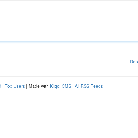
Rep
d
|
Top Users
| Made with
Kliqqi CMS
|
All RSS Feeds