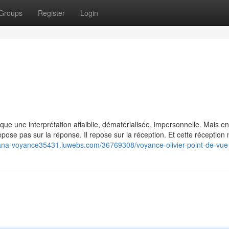
Groups
Register
Login
 que une interprétation affaiblie, dématérialisée, impersonnelle. Mais en 
repose pas sur la réponse. Il repose sur la réception. Et cette réception
riana-voyance35431.luwebs.com/36769308/voyance-olivier-point-de-vue